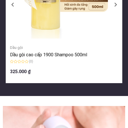
Dầu gội
Dầu gội cao cấp 1900 Shampoo 500ml
(0)
Được
xếp
325.000
₫
hạng
0
5
sao